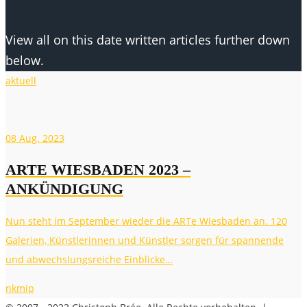
View all on this date written articles further down
below.
aktuell
08
Aug. 2023
ARTE WIESBADEN 2023 –
ANKÜNDIGUNG
Nun steht im September wieder die ARTe Wiesbaden an. 120
Galerien, Künstlerinnen und Künstler sorgen für spannende
und abwechslungsreiche Einblicke…
nkmip